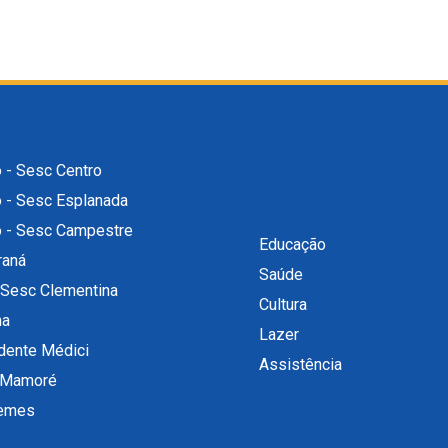
 - Sesc Centro
o - Sesc Esplanada
o - Sesc Campestre
Educação
raná
Saúde
 Sesc Clementina
Cultura
na
Lazer
dente Médici
Assistência
 Mamoré
uemes