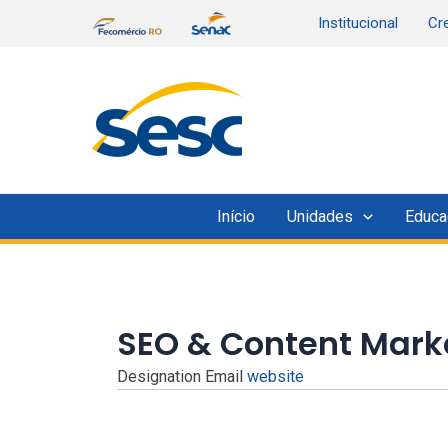
Ir
Institucional
Cr
para
o
conteúdo
Início
Unidades
Educa
SEO & Content Marke
Designation
Email
website