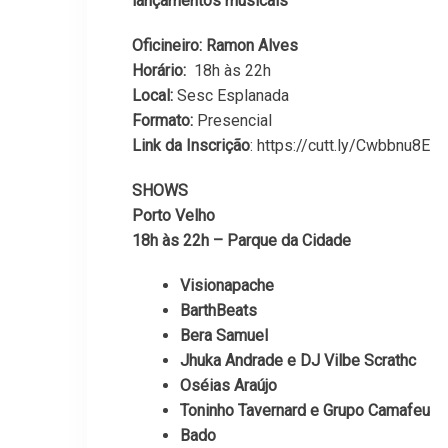
lançamentos musicais
Oficineiro: Ramon Alves
Horário:
18h às 22h
Local:
Sesc Esplanada
Formato:
Presencial
Link da Inscrição
: https://cutt.ly/Cwbbnu8E
SHOWS
Porto Velho
18h às 22h – Parque da Cidade
Visionapache
BarthBeats
Bera Samuel
Jhuka Andrade e DJ Vilbe Scrathc
Oséias Araújo
Toninho Tavernard e Grupo Camafeu
Bado