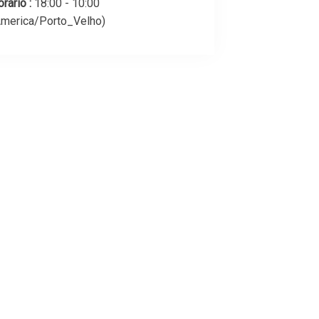
rário :
18:00 - 10:00
America/Porto_Velho)