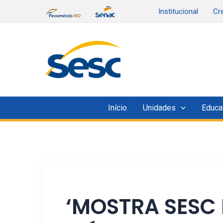
Ir
Institucional
Cr
para
o
conteúdo
Início
Unidades
Educa
‘MOSTRA SESC