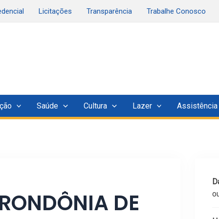
edencial
Licitações
Transparência
Trabalhe Conosco
ção
Saúde
Cultura
Lazer
Assistência
Da
 RONDÔNIA DE
o