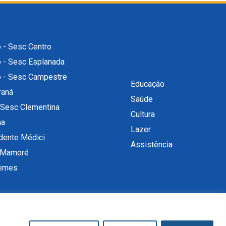
 - Sesc Centro
o - Sesc Esplanada
o - Sesc Campestre
Educação
raná
Saúde
 Sesc Clementina
Cultura
na
Lazer
dente Médici
Assistência
 Mamoré
uemes