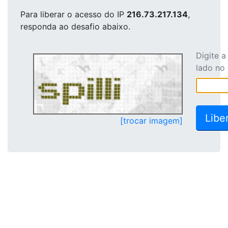
Para liberar o acesso
do IP
216.73.217.134
,
responda ao desafio abaixo.
Digite 
lado no
[trocar imagem]