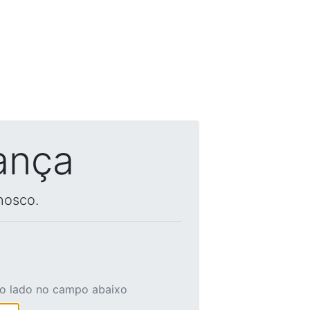
ança
nosco.
ao lado no campo abaixo