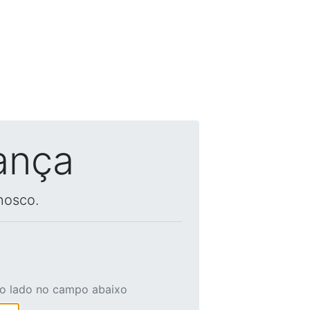
ança
nosco.
ao lado no campo abaixo