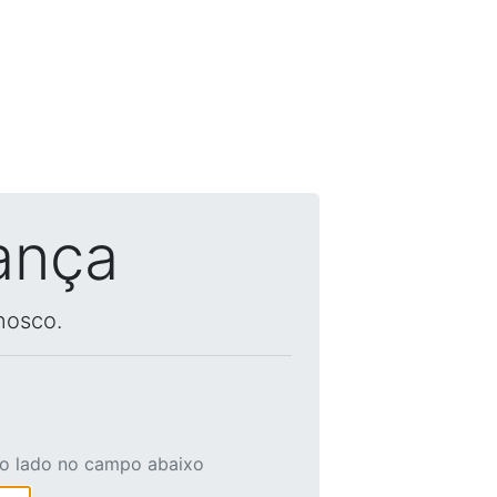
ança
nosco.
ao lado no campo abaixo